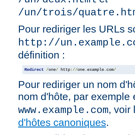
/un/trois/quatre.ht
Pour rediriger les URLs 
http://un.example.c
définition :
Redirect
/
one
/
 http
://
one
.
example
.
com
/
Pour rediriger un nom d'h
nom d'hôte, par exemple
, voi
www.example.com
d'hôtes canoniques
.