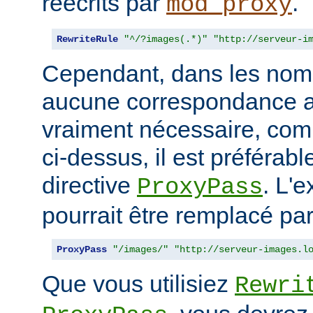
réécrits par
.
mod_proxy
RewriteRule
"^/?images(.*)"
"http://serveur-i
Cependant, dans les nom
aucune correspondance a
vraiment nécessaire, co
ci-dessus, il est préférable
directive
. L'
ProxyPass
pourrait être remplacé par
ProxyPass
"/images/"
"http://serveur-images.l
Que vous utilisiez
Rewri