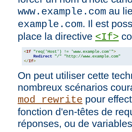
au li
www.example.com
. Il est poss
example.com
place la directive
co
<If>
<
If
"req('Host') != 'www.example.com'"
>
Redirect
"/"
"http://www.example.com"
</
If
>
On peut utiliser cette te
nombreux scénarios cour
pour effec
mod_rewrite
fonction d'en-têtes de re
réponses, ou de variable