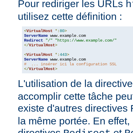
Pour rediriger les URLs
h
utilisez cette définition :
<
VirtualHost
*:
80
>
ServerName
 www
.
example
.
Redirect
"/"
"https://www.example.com/"
</
VirtualHost
>
<
VirtualHost
*:
443
>
ServerName
 www
.
example
.
#  ... insérer ici la configuration SSL
</
VirtualHost
>
L'utilisation de la directiv
accomplir cette tâche peut s
existe d'autres directives
la même portée. En effet,
directives
et