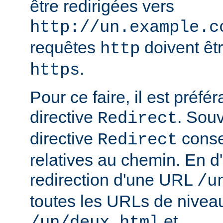
être redirigées vers
http://un.example.c
requêtes
doivent êtr
http
.
https
Pour ce faire, il est préféra
directive
. Sou
Redirect
directive
conse
Redirect
relatives au chemin. En d'
redirection d'une URL
/u
toutes les URLs de nivea
et
/un/deux.html