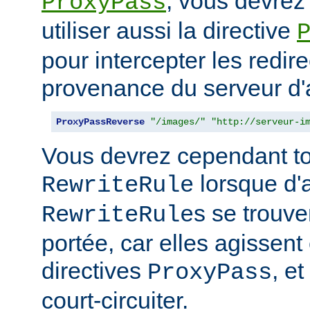
, vous devrez
ProxyPass
utiliser aussi la directive
pour intercepter les redir
provenance du serveur d'a
ProxyPassReverse
"/images/"
"http://serveur-i
Vous devrez cependant to
lorsque d'
RewriteRule
s se trouv
RewriteRule
portée, car elles agissent
directives
, e
ProxyPass
court-circuiter.